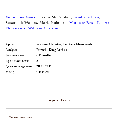
Veronique Gens
, Claron McFadden,
Sandrine Piau
,
Susannah Waters, Mark Padmore,
Matthew Best
,
Les Arts
Florissants
,
William Christie
Артист:
William Christie, Les Arts Florissants
Албум:
Purcell: King Arthur
Вид носител:
CD audio
Брой носители:
2
Дата на издаване:
28.01.2011
Жанр:
Classical
Добави в желани
Erato
Марка:
Оцени продукта