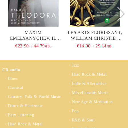
MAXIM
LES ARTS FLORISSANT,
EMELYANYCHEV, IL
WILLIAM CHRISTIE -
POMO D'ORO -
JEAN-BAPTISTE LULLY:
€22.90
44.79лв.
€14.90
29.14лв.
HANDEL: THEODORA,
LES DIVERTISMENTS
HWV 68 (3CD)
DE VERSAILLES
(GRAND SCENES
Jazz
LYRIQUES) (CD)
CD audio
Hard Rock & Metal
Blues
Indie & Alternative
Classical
Miscellaneous Music
Country, Folk & World Music
New Age & Meditation
Dance & Electronic
Pop
Easy Listening
R&B & Soul
Hard Rock & Metal