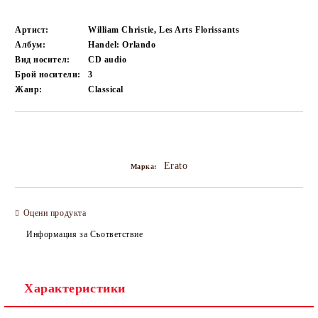
Артист:
William Christie, Les Arts Florissants
Албум:
Handel: Orlando
Вид носител:
CD audio
Брой носители:
3
Жанр:
Classical
Добави в желани
Erato
Марка:
Оцени продукта
Информация за Съответствие
Характеристики