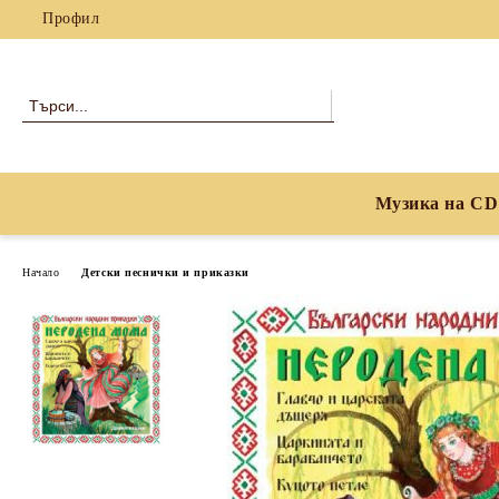
Профил
Музика на CD
Начало
Детски песнички и приказки