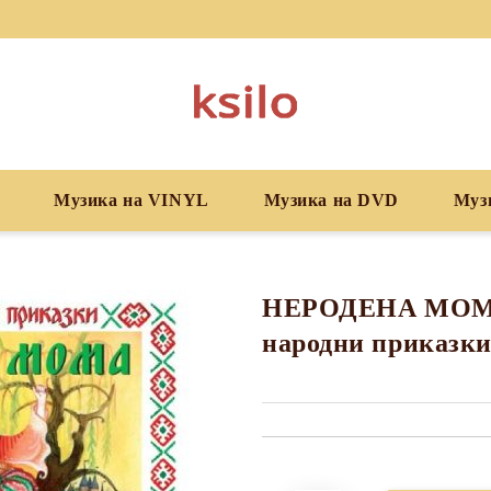
Музика на VINYL
Музика на DVD
Муз
НЕРОДЕНА МОМА
народни приказк
Добави в желани