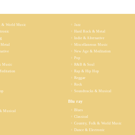
k & World Music
Jazz
tronic
Hard Rock & Metal
ng
Indie & Alternative
 Metal
Miscellaneous Music
native
New Age & Meditation
Pop
s Music
R&B & Soul
editation
Rap & Hip Hop
Reggae
Rock
op
Soundtracks & Musical
Blu ray
Blues
& Musical
Classical
Country, Folk & World Music
Dance & Electronic