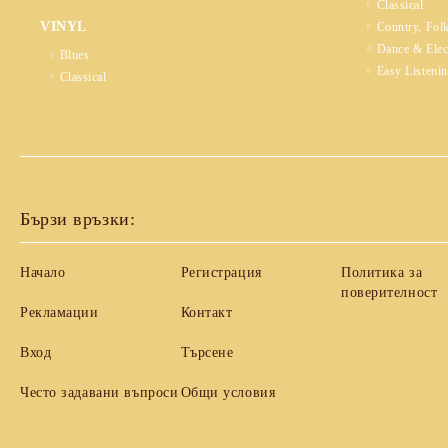
Classical
VINYL
Country, Fol
Dance & Elec
Blues
Easy Listeni
Classical
Бързи връзки:
Начало
Регистрация
Политика за
поверителност
Рекламации
Контакт
Вход
Търсене
Често задавани въпроси
Общи условия