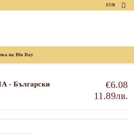
EUR
ика на Blu Ray
€6.08
 - Български
и
11.89лв.