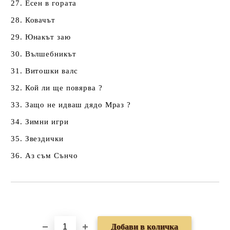
27. Есен в гората
28. Ковачът
29. Юнакът заю
30. Вълшебникът
31. Витошки валс
32. Кой ли ще повярва ?
33. Защо не идваш дядо Мраз ?
34. Зимни игри
35. Звездички
36. Аз съм Сънчо
Добави в желани