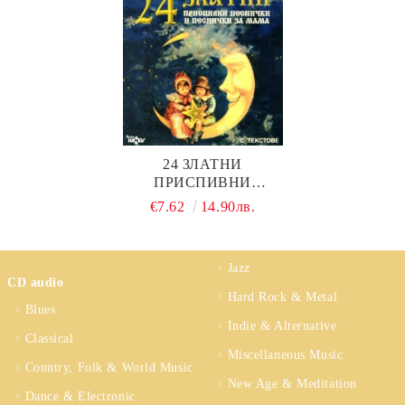
24 ЗЛАТНИ
ПРИСПИВНИ
ПЕСНИЧКИ И
€7.62
14.90лв.
ПЕСНИЧКИ ЗА МАМА
Jazz
CD audio
Hard Rock & Metal
Blues
Indie & Alternative
Classical
Miscellaneous Music
Country, Folk & World Music
New Age & Meditation
Dance & Electronic