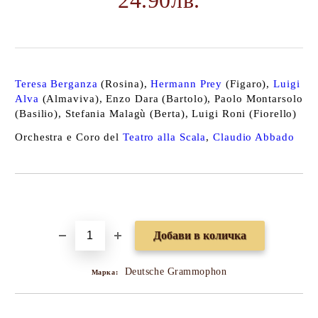
24.90лв.
Teresa Berganza
(Rosina),
Hermann Prey
(Figaro),
Luigi
Alva
(Almaviva), Enzo Dara (Bartolo), Paolo Montarsolo
(Basilio), Stefania Malagù (Berta), Luigi Roni (Fiorello)
Orchestra e Coro del
Teatro alla Scala
,
Claudio Abbado
Добави в желани
Deutsche Grammophon
Марка: