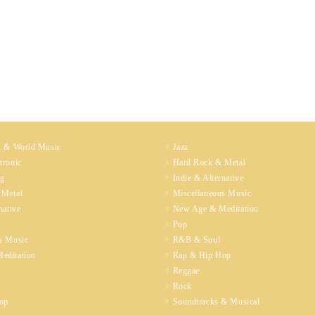
k & World Music
Jazz
tronic
Hard Rock & Metal
ng
Indie & Alternative
 Metal
Miscellaneous Music
native
New Age & Meditation
Pop
s Music
R&B & Soul
editation
Rap & Hip Hop
Reggae
Rock
op
Soundtracks & Musical