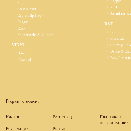
Reggae
Pop
Rock
R&B & Soul
Soundtracks 
Rap & Hip Hop
Reggae
DVD
Rock
Blues
Soundtracks & Musical
Classical
VINYL
Country, Fol
Dance & Elec
Blues
Easy Listeni
Classical
Бързи връзки:
Начало
Регистрация
Политика за
поверителност
Рекламации
Контакт