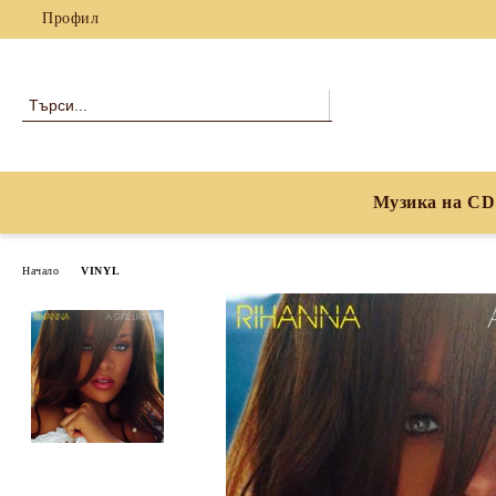
Профил
Музика на CD
Начало
VINYL