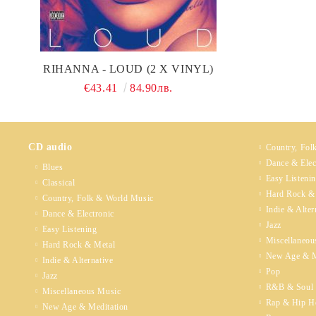
RIHANNA - LOUD (2 X VINYL)
€43.41
84.90лв.
CD audio
Country, Fol
Dance & Elec
Blues
Easy Listeni
Classical
Hard Rock &
Country, Folk & World Music
Indie & Alter
Dance & Electronic
Jazz
Easy Listening
Miscellaneou
Hard Rock & Metal
New Age & M
Indie & Alternative
Pop
Jazz
R&B & Soul
Miscellaneous Music
Rap & Hip H
New Age & Meditation