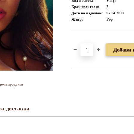
Вид носител:
Vinyl
Брой носители:
2
Дата на издаване:
07.04.2017
Жанр:
Pop
Добави в желани
цени продукта
за доставка