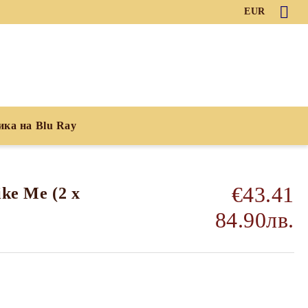
EUR
ика на Blu Ray
€43.41
ike Me (2 x
84.90лв.