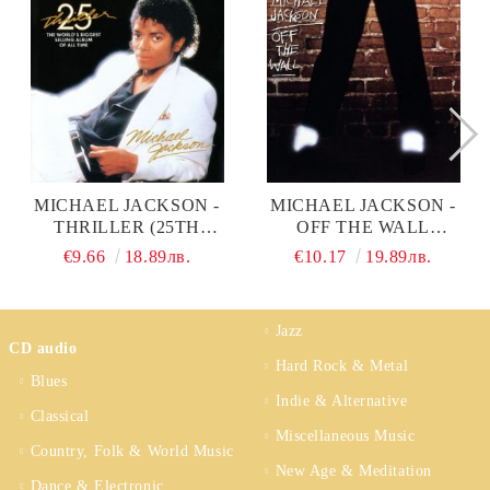
MICHAEL JACKSON -
MICHAEL JACKSON -
THRILLER (25TH
OFF THE WALL
ANNIVERSARY
(SPECIAL EDITION) (CD)
€9.66
18.89лв.
€10.17
19.89лв.
EDITION) (CD)
Jazz
CD audio
Hard Rock & Metal
Blues
Indie & Alternative
Classical
Miscellaneous Music
Country, Folk & World Music
New Age & Meditation
Dance & Electronic