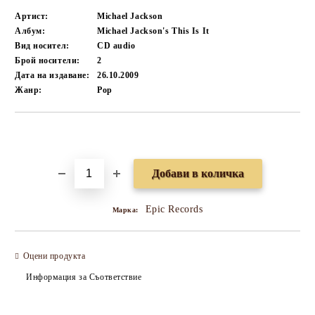
Артист:
Michael Jackson
Албум:
Michael Jackson's This Is It
Вид носител:
CD audio
Брой носители:
2
Дата на издаване:
26.10.2009
Жанр:
Pop
Добави в желани
Epic Records
Марка:
Оцени продукта
Информация за Съответствие