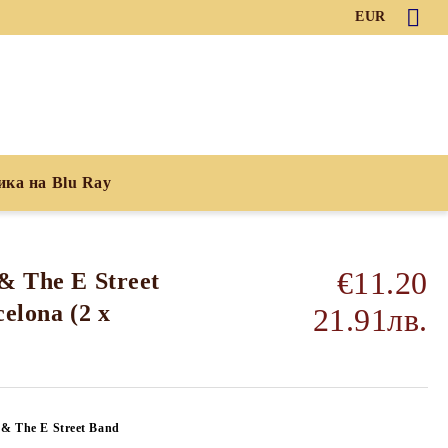
EUR
ика на Blu Ray
€11.20
& The E Street
celona (2 x
21.91лв.
 & The E Street Band