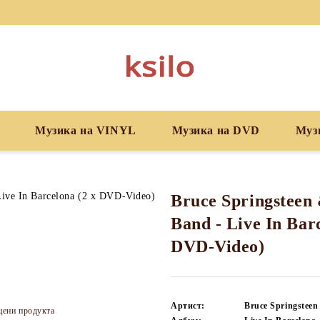
Музика на VINYL
Музика на DVD
Муз
Bruce Springsteen 
Band - Live In Bar
DVD-Video)
Артист:
Bruce Springsteen
цени продукта