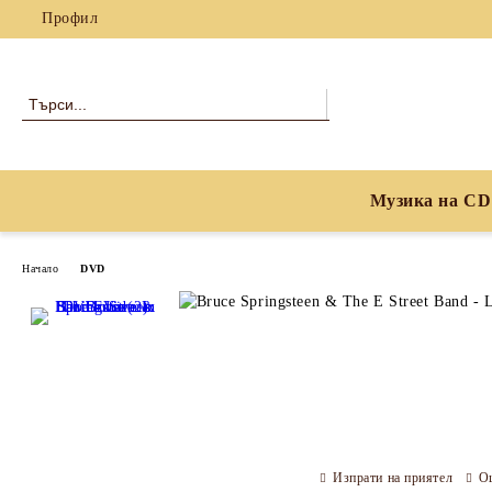
Профил
Музика на CD
Начало
DVD
Изпрати на приятел
О