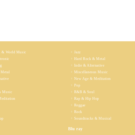
k & World Music
Jazz
tronic
Hard Rock & Metal
ng
Indie & Alternative
 Metal
Miscellaneous Music
native
New Age & Meditation
Pop
s Music
R&B & Soul
editation
Rap & Hip Hop
Reggae
Rock
op
Soundtracks & Musical
Blu ray