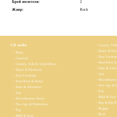
Брой носители:
2
Жанр:
Rock
CD audio
Country, Fol
Dance & Elec
Blues
Easy Listeni
Classical
Hard Rock &
Country, Folk & World Music
Indie & Alter
Dance & Electronic
Jazz
Easy Listening
Miscellaneou
Hard Rock & Metal
New Age & M
Indie & Alternative
Pop
Jazz
R&B & Soul
Miscellaneous Music
Rap & Hip H
New Age & Meditation
Reggae
Pop
Rock
R&B & Soul