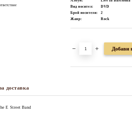
Албум:
Live In Barcelona
тветствие
Вид носител:
DVD
Брой носители:
2
Жанр:
Rock
Добави в желани
за доставка
he E Street Band