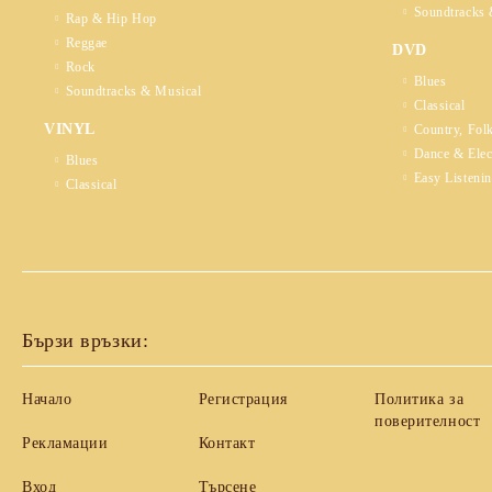
Soundtracks 
Rap & Hip Hop
Reggae
DVD
Rock
Blues
Soundtracks & Musical
Classical
VINYL
Country, Fol
Dance & Elec
Blues
Easy Listeni
Classical
Бързи връзки:
Начало
Регистрация
Политика за
поверителност
Рекламации
Контакт
Вход
Търсене