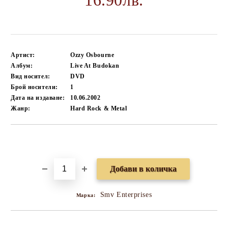
16.90лв.
Артист:
Ozzy Osbourne
Албум:
Live At Budokan
Вид носител:
DVD
Брой носители:
1
Дата на издаване:
10.06.2002
Жанр:
Hard Rock & Metal
Добави в желани
Smv Enterprises
Марка: