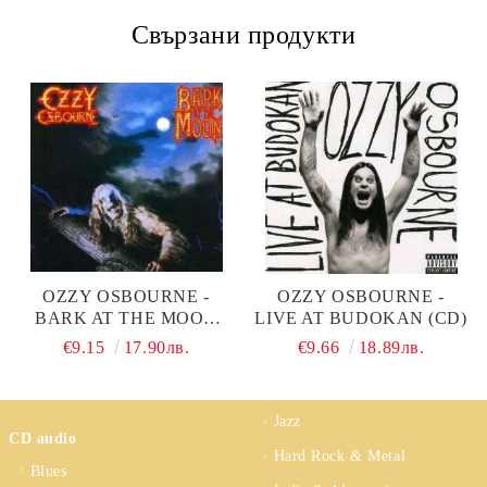
Свързани продукти
OZZY OSBOURNE -
OZZY OSBOURNE -
BARK AT THE MOON
LIVE AT BUDOKAN (CD)
(CD)
€9.15
17.90лв.
€9.66
18.89лв.
Jazz
CD audio
Hard Rock & Metal
Blues