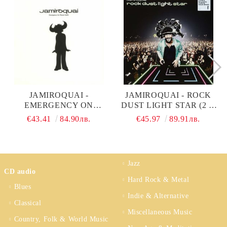
JAMIROQUAI -
JAMIROQUAI - ROCK
EMERGENCY ON
DUST LIGHT STAR (2 X
PLANET EARTH (2 X
VINYL)
€43.41
84.90лв.
€45.97
89.91лв.
VINYL)
Jazz
CD audio
Hard Rock & Metal
Blues
Indie & Alternative
Classical
Miscellaneous Music
Country, Folk & World Music