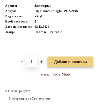
Артист:
Jamiroquai
Албум:
High Times: Singles 1992-2006
Вид носител:
Vinyl
Брой носители:
2
Дата на издаване:
02.12.2022
Жанр:
Dance & Electronic
Добави в желани
Sony Music
Марка:
Оцени продукта
Информация за Съответствие