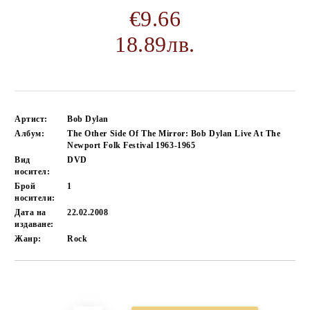
€9.66
18.89лв.
Артист:
Bob Dylan
Албум:
The Other Side Of The Mirror: Bob Dylan Live At The
Newport Folk Festival 1963-1965
Вид
DVD
носител:
Брой
1
носители:
Дата на
22.02.2008
издаване:
Жанр:
Rock
Добави в желани