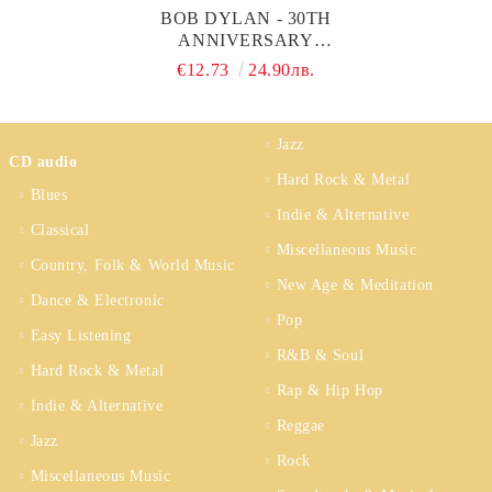
BOB DYLAN - 30TH
ANNIVERSARY
CONCERT
€12.73
24.90лв.
CELEBRATION (2 X
DVD-VIDEO)
Jazz
CD audio
Hard Rock & Metal
Blues
Indie & Alternative
Classical
Miscellaneous Music
Country, Folk & World Music
New Age & Meditation
Dance & Electronic
Pop
Easy Listening
R&B & Soul
Hard Rock & Metal
Rap & Hip Hop
Indie & Alternative
Reggae
Jazz
Rock
Miscellaneous Music