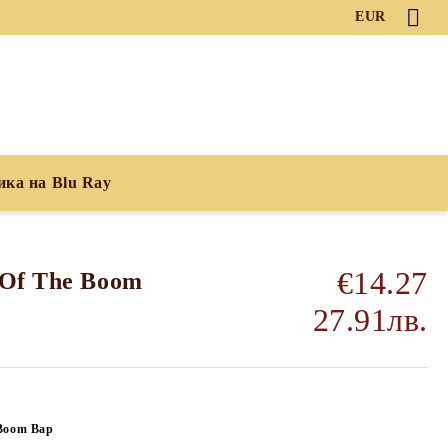
EUR
ика на Blu Ray
€14.27
 Of The Boom
27.91лв.
 Boom Bap