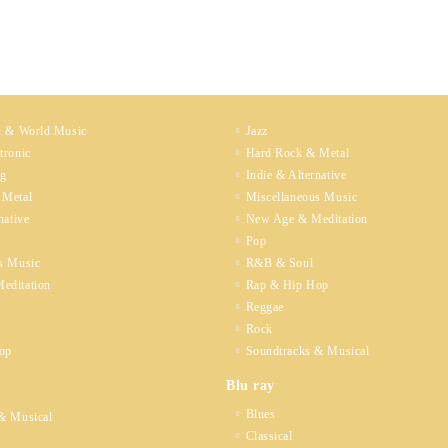
k & World Music
Jazz
tronic
Hard Rock & Metal
ng
Indie & Alternative
 Metal
Miscellaneous Music
native
New Age & Meditation
Pop
s Music
R&B & Soul
editation
Rap & Hip Hop
Reggae
Rock
op
Soundtracks & Musical
Blu ray
Blues
& Musical
Classical