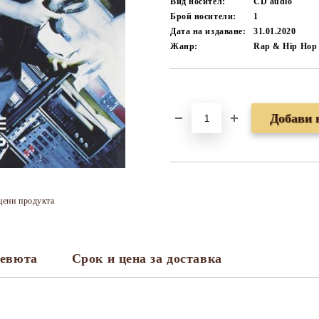
Вид носител:
CD audio
Брой носители:
1
Дата на издаване:
31.01.2020
Жанр:
Rap & Hip Hop
Добави в желани
цени продукта
евюта
Срок и цена за доставка