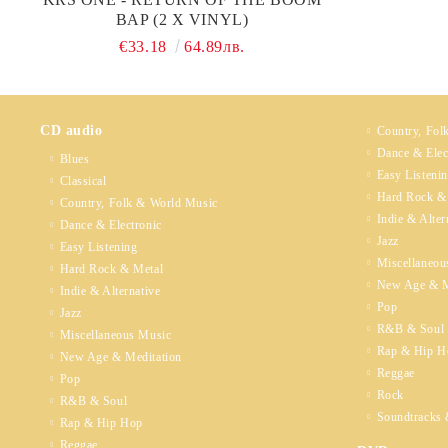
BAP (2 X VINYL)
€33.18
64.89лв.
CD audio
Country, Fol
Dance & Elec
Blues
Easy Listeni
Classical
Hard Rock &
Country, Folk & World Music
Indie & Alter
Dance & Electronic
Jazz
Easy Listening
Miscellaneou
Hard Rock & Metal
New Age & M
Indie & Alternative
Pop
Jazz
R&B & Soul
Miscellaneous Music
Rap & Hip H
New Age & Meditation
Reggae
Pop
Rock
R&B & Soul
Soundtracks 
Rap & Hip Hop
Reggae