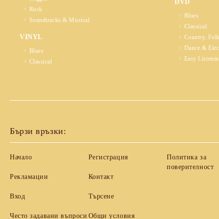
DVD
Rock
Blues
Soundtracks & Musical
Classical
VINYL
Country, Fol
Dance & Elec
Blues
Easy Listeni
Classical
Бързи връзки:
Начало
Регистрация
Политика за
поверителност
Рекламации
Контакт
Вход
Търсене
Често задавани въпроси
Общи условия