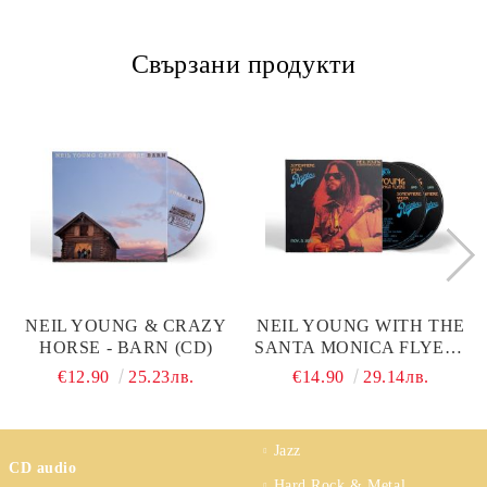
Свързани продукти
NEIL YOUNG & CRAZY
NEIL YOUNG WITH THE
HORSE - BARN (CD)
SANTA MONICA FLYERS
- SOMEWHERE UNDER
€12.90
25.23лв.
€14.90
29.14лв.
THE RAINBOW 1973
(2CD SOFTPAK)
Jazz
CD audio
Hard Rock & Metal