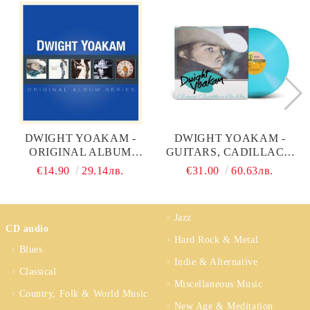
DWIGHT YOAKAM -
DWIGHT YOAKAM -
ORIGINAL ALBUM
GUITARS, CADILLACS,
SERIES (5CD)
ETC., ETC. (LIMITED
€14.90
29.14лв.
€31.00
60.63лв.
TURQUOISE
COLOURED) (VINYL)
Jazz
CD audio
Hard Rock & Metal
Blues
Indie & Alternative
Classical
Miscellaneous Music
Country, Folk & World Music
New Age & Meditation