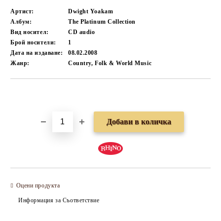
Артист:
Dwight Yoakam
Албум:
The Platinum Collection
Вид носител:
CD audio
Брой носители:
1
Дата на издаване:
08.02.2008
Жанр:
Country, Folk & World Music
Добави в желани
Оцени продукта
Информация за Съответствие