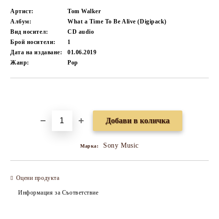
Артист:
Tom Walker
Албум:
What a Time To Be Alive (Digipack)
Вид носител:
CD audio
Брой носители:
1
Дата на издаване:
01.06.2019
Жанр:
Pop
Добави в желани
Sony Music
Марка:
Оцени продукта
Информация за Съответствие