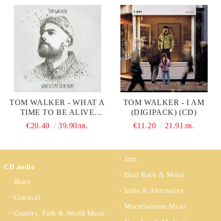
TOM WALKER - WHAT A
TOM WALKER - I AM
TIME TO BE ALIVE
(DIGIPACK) (CD)
(VINYL)
€20.40
39.90лв.
€11.20
21.91лв.
Jazz
CD audio
Hard Rock & Metal
Blues
Indie & Alternative
Classical
Miscellaneous Music
Country, Folk & World Music