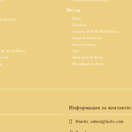
op
Soundtracks & Musical
Blu ray
Blues
& Musical
Classical
Country, Folk & World Music
Dance & Electronic
Easy Listening
k & World Music
Jazz
tronic
Hard Rock & Metal
ng
Miscellaneous Music
Информация за контакти:
Имейл:
admin@ksilo.com