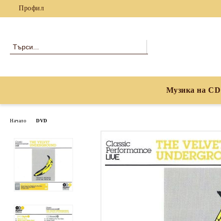
Профил
Музика на CD
Начало
DVD