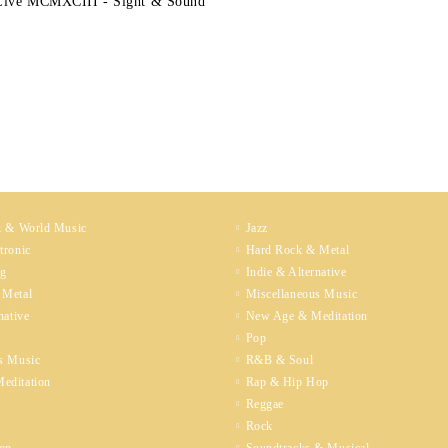
 Live MCMXCIII - Sight & Sound
k & World Music
Jazz
tronic
Hard Rock & Metal
ng
Indie & Alternative
 Metal
Miscellaneous Music
native
New Age & Meditation
Pop
s Music
R&B & Soul
editation
Rap & Hip Hop
Reggae
Rock