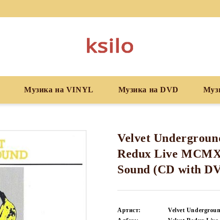
Музика на VINYL
Музика на DVD
Муз
Velvet Underground
Redux Live MCMXC
Sound (CD with D
Артист:
Velvet Undergrou