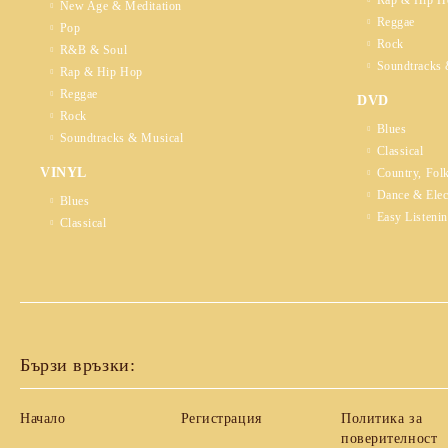
Rap & Hip H
New Age & Meditation
Reggae
Pop
Rock
R&B & Soul
Soundtracks 
Rap & Hip Hop
Reggae
DVD
Rock
Blues
Soundtracks & Musical
Classical
VINYL
Country, Fol
Dance & Elec
Blues
Easy Listeni
Classical
Бързи връзки:
Начало
Регистрация
Политика за
поверителност