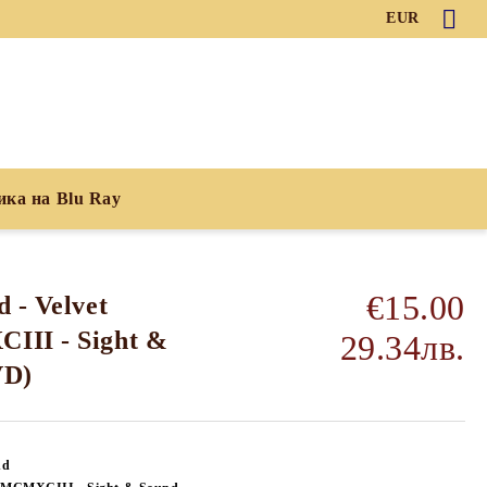
EUR
ика на Blu Ray
€15.00
 - Velvet
III - Sight &
29.34лв.
VD)
nd