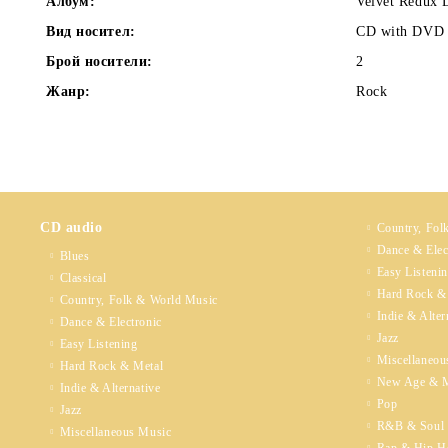
Албум:
Velvet Redux
Вид носител:
CD with DVD
Брой носители:
2
Жанр:
Rock
CD audio
Country, Fol
Dance & Elec
Blues
Easy Listeni
Classical
Hard Rock &
Country, Folk & World Music
Indie & Alter
Dance & Electronic
Jazz
Easy Listening
Miscellaneou
Hard Rock & Metal
New Age & M
Indie & Alternative
Pop
Jazz
R&B & Soul
Miscellaneous Music