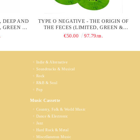
, DEEP AND
TYPE O NEGATIVE - THE ORIGIN OF
, GREEN &
THE FECES (LIMITED, GREEN &
 VINYL)
BLACK COLOURED) (2 X VINYL)
.
€50.00
97.79лв.
Indie & Alternative
Soundtracks & Musical
Rock
R&B & Soul
Pop
Music Cassette
Country, Folk & World Music
Dance & Electronic
Jazz
Hard Rock & Metal
Miscellaneous Music