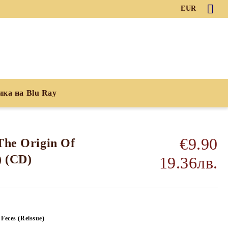
EUR
ика на Blu Ray
€9.90
The Origin Of
) (CD)
19.36лв.
Feces (Reissue)