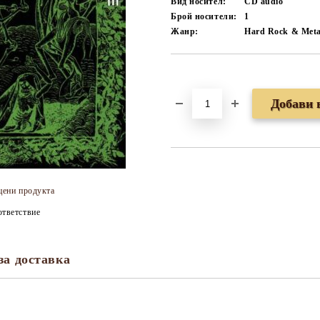
Вид носител:
CD audio
Брой носители:
1
Жанр:
Hard Rock & Meta
Добави в желани
цени продукта
тветствие
за доставка