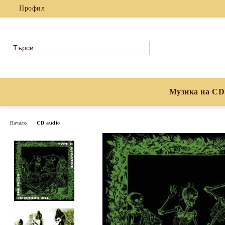
Профил
Музика на CD
Начало
CD audio