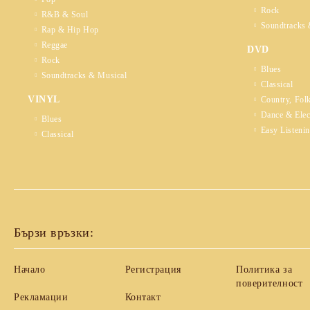
Rock
R&B & Soul
Soundtracks 
Rap & Hip Hop
Reggae
DVD
Rock
Blues
Soundtracks & Musical
Classical
VINYL
Country, Fol
Dance & Elec
Blues
Easy Listeni
Classical
Бързи връзки:
Начало
Регистрация
Политика за
поверителност
Рекламации
Контакт