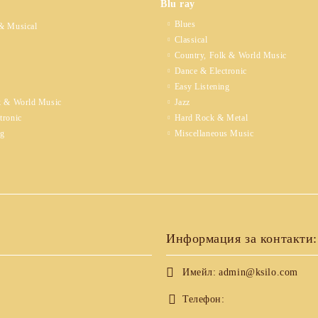
Blu ray
Blues
& Musical
Classical
Country, Folk & World Music
Dance & Electronic
Easy Listening
k & World Music
Jazz
tronic
Hard Rock & Metal
ng
Miscellaneous Music
Информация за контакти:
Имейл:
admin@ksilo.com
Телефон: