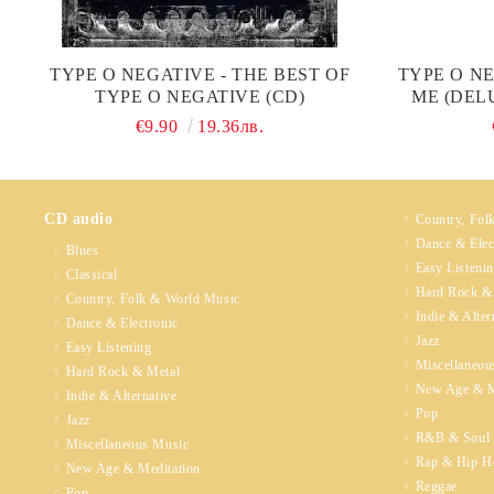
TYPE O NEGATIVE - THE BEST OF
TYPE O NE
TYPE O NEGATIVE (CD)
ME (DEL
€9.90
19.36лв.
CD audio
Country, Fol
Dance & Elec
Blues
Easy Listeni
Classical
Hard Rock &
Country, Folk & World Music
Indie & Alter
Dance & Electronic
Jazz
Easy Listening
Miscellaneou
Hard Rock & Metal
New Age & M
Indie & Alternative
Pop
Jazz
R&B & Soul
Miscellaneous Music
Rap & Hip H
New Age & Meditation
Reggae
Pop