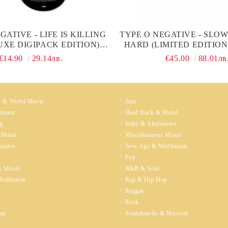
GATIVE - LIFE IS KILLING
TYPE O NEGATIVE - SLOW
UXE DIGIPACK EDITION)
HARD (LIMITED EDITION
(2CD)
BLACK MARBLED) (2 X
€14.90
29.14лв.
€45.00
88.01лв
k & World Music
Jazz
tronic
Hard Rock & Metal
ng
Indie & Alternative
 Metal
Miscellaneous Music
native
New Age & Meditation
Pop
s Music
R&B & Soul
editation
Rap & Hip Hop
Reggae
Rock
op
Soundtracks & Musical