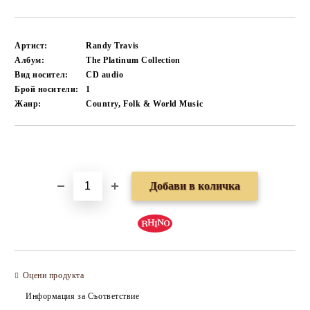
Артист:
Randy Travis
Албум:
The Platinum Collection
Вид носител:
CD audio
Брой носители:
1
Жанр:
Country, Folk & World Music
Добави в желани
Оцени продукта
Информация за Съответствие