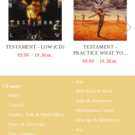
TESTAMENT - LOW (CD)
TESTAMENT -
PRACTICE WHAT YOU
€9.90
19.36лв.
PREACH (CD)
€9.90
19.36лв.
Jazz
CD audio
Hard Rock & Metal
Blues
Indie & Alternative
Classical
Miscellaneous Music
Country, Folk & World Music
New Age & Meditation
Dance & Electronic
Pop
Easy Listening