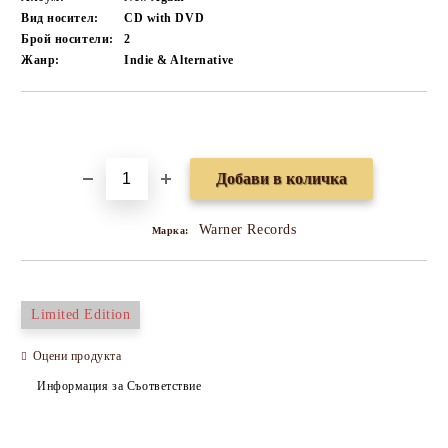
Вид носител:
CD with DVD
Брой носители:
2
Жанр:
Indie & Alternative
Добави в желани
Warner Records
Марка:
Limited Edition
Оцени продукта
Информация за Съответствие