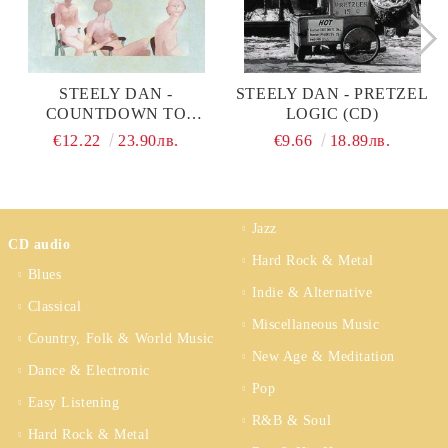
STEELY DAN -
STEELY DAN - PRETZEL
COUNTDOWN TO
LOGIC (CD)
ECSTASY (CD)
€12.22
23.90лв.
€9.66
18.89лв.
Jazz
CD audio
Hard Rock & Metal
Blues
Indie & Alternative
Classical
Miscellaneous Music
Country, Folk & World Music
New Age & Meditation
Dance & Electronic
Pop
Easy Listening
R&B & Soul
Hard Rock & Metal