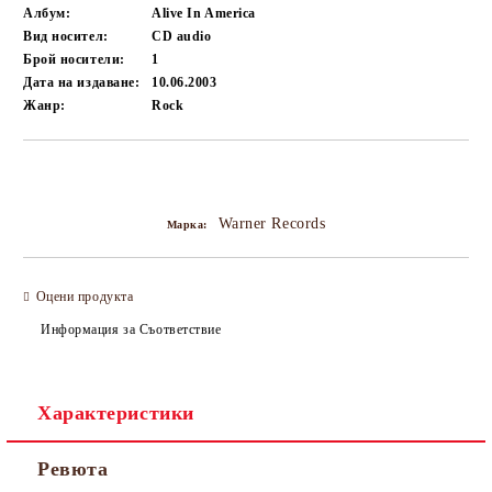
Албум:
Alive In America
Вид носител:
CD audio
Брой носители:
1
Дата на издаване:
10.06.2003
Жанр:
Rock
Добави в желани
Warner Records
Марка:
Оцени продукта
Информация за Съответствие
Характеристики
Ревюта