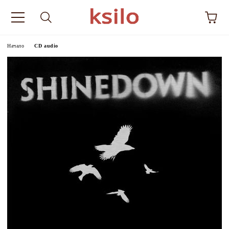
Начало
CD audio