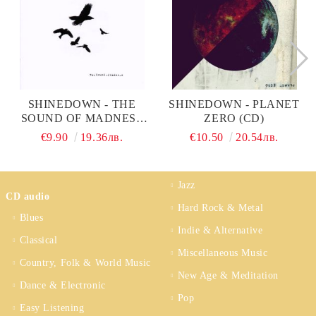
SHINEDOWN - THE
SHINEDOWN - PLANET
SOUND OF MADNESS
ZERO (CD)
(ENHANCED CD) (CD)
€9.90
19.36лв.
€10.50
20.54лв.
Jazz
CD audio
Hard Rock & Metal
Blues
Indie & Alternative
Classical
Miscellaneous Music
Country, Folk & World Music
New Age & Meditation
Dance & Electronic
Pop
Easy Listening