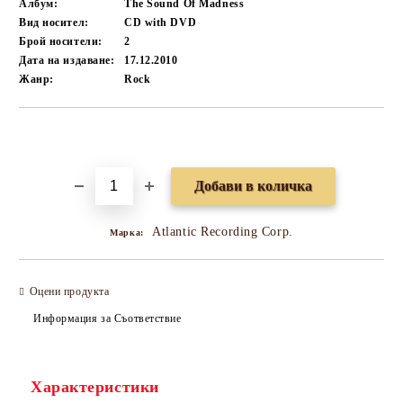
Албум:
The Sound Of Madness
Вид носител:
CD with DVD
Брой носители:
2
Дата на издаване:
17.12.2010
Жанр:
Rock
Добави в желани
Atlantic Recording Corp.
Марка:
Оцени продукта
Информация за Съответствие
Характеристики