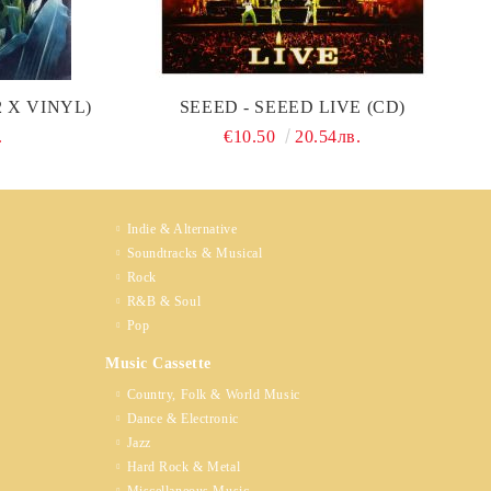
2 X VINYL)
SEEED - SEEED LIVE (CD)
.
€10.50
20.54лв.
Indie & Alternative
Soundtracks & Musical
Rock
R&B & Soul
Pop
Music Cassette
Country, Folk & World Music
Dance & Electronic
Jazz
Hard Rock & Metal