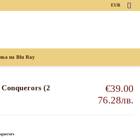
EUR
ика на Blu Ray
€39.00
 Conquerors (2
76.28лв.
querors