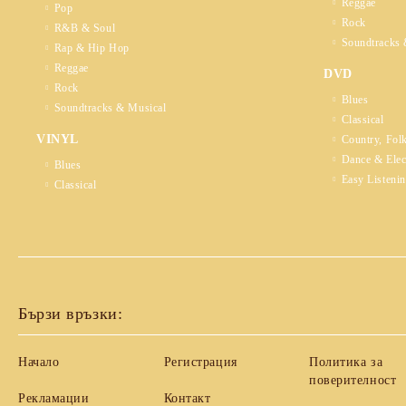
Reggae
Pop
Rock
R&B & Soul
Soundtracks 
Rap & Hip Hop
Reggae
DVD
Rock
Blues
Soundtracks & Musical
Classical
VINYL
Country, Fol
Dance & Elec
Blues
Easy Listeni
Classical
Бързи връзки:
Начало
Регистрация
Политика за
поверителност
Рекламации
Контакт