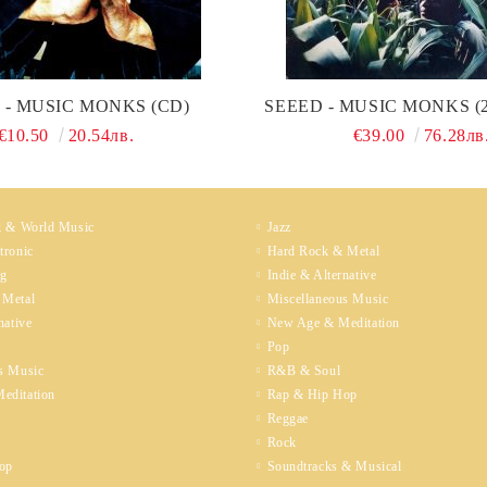
 - MUSIC MONKS (CD)
SEEED - MUSIC MONKS (
€10.50
20.54лв.
€39.00
76.28лв
k & World Music
Jazz
tronic
Hard Rock & Metal
ng
Indie & Alternative
 Metal
Miscellaneous Music
native
New Age & Meditation
Pop
s Music
R&B & Soul
editation
Rap & Hip Hop
Reggae
Rock
op
Soundtracks & Musical