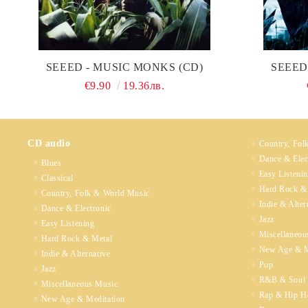
SEEED - MUSIC MONKS (CD)
SEEED
€9.90
19.36лв.
CD audio
Country, Fol
Dance & Elec
Blues
Easy Listeni
Classical
Hard Rock &
Country, Folk & World Music
Indie & Alter
Dance & Electronic
Jazz
Easy Listening
Miscellaneou
Hard Rock & Metal
New Age & M
Indie & Alternative
Pop
Jazz
R&B & Soul
Miscellaneous Music
Rap & Hip H
New Age & Meditation