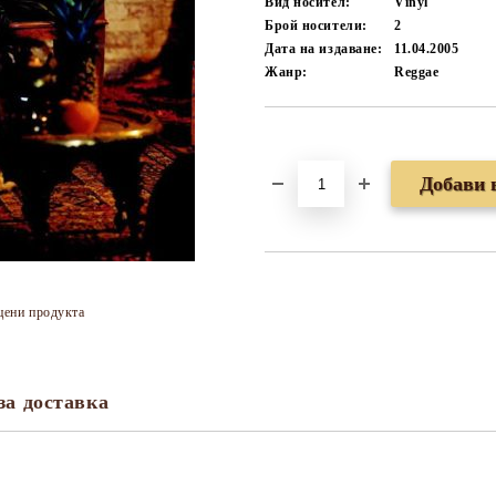
Вид носител:
Vinyl
Брой носители:
2
Дата на издаване:
11.04.2005
Жанр:
Reggae
Добави в желани
цени продукта
за доставка