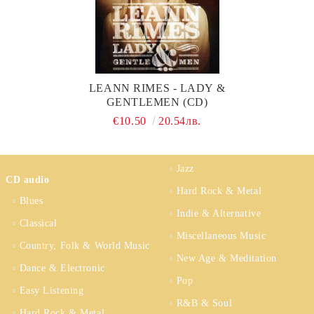
LEANN RIMES - LADY &
GENTLEMEN (CD)
€10.50
20.54лв.
Jazz
CD audio
Hard Rock & Metal
Blues
Indie & Alternative
Classical
Miscellaneous Music
Country, Folk & World Music
New Age & Meditation
Dance & Electronic
Pop
Easy Listening
R&B & Soul
Hard Rock & Metal