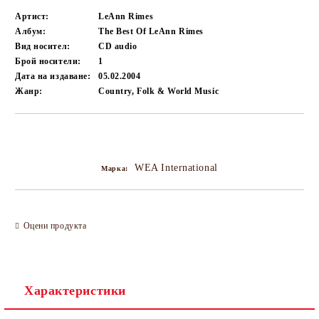
Артист:
LeAnn Rimes
Албум:
The Best Of LeAnn Rimes
Вид носител:
CD audio
Брой носители:
1
Дата на издаване:
05.02.2004
Жанр:
Country, Folk & World Music
Добави в желани
WEA International
Марка:
Оцени продукта
Характеристики