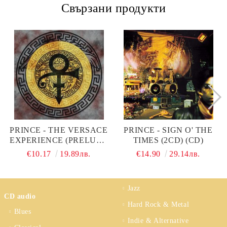
Свързани продукти
PRINCE - THE VERSACE
PRINCE - SIGN O' THE
EXPERIENCE (PRELUDE
TIMES (2CD) (CD)
2 GOLD) (CD)
€10.17
19.89лв.
€14.90
29.14лв.
Jazz
CD audio
Hard Rock & Metal
Blues
Indie & Alternative