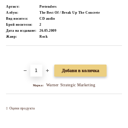
Артист:
Pretenders
Албум:
The Best Of / Break Up The Concrete
Вид носител:
CD audio
Брой носители:
2
Дата на издаване:
26.05.2009
Жанр:
Rock
Добави в желани
Warner Strategic Marketing
Марка:
Оцени продукта