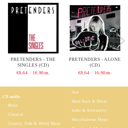
PRETENDERS - THE
PRETENDERS - ALONE
SINGLES (CD)
(CD)
€8.64
16.90лв.
€8.64
16.90лв.
Jazz
CD audio
Hard Rock & Metal
Blues
Indie & Alternative
Classical
Miscellaneous Music
Country, Folk & World Music