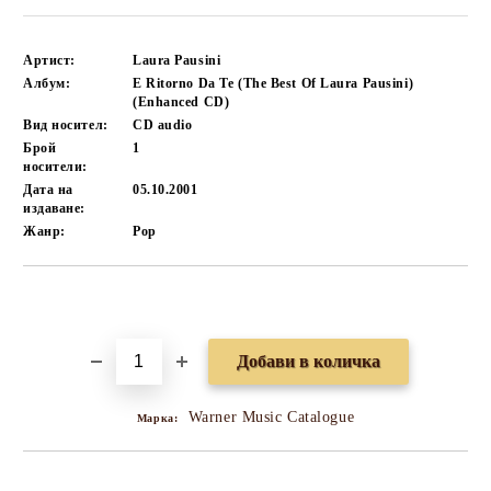
Артист:
Laura Pausini
Албум:
E Ritorno Da Te (The Best Of Laura Pausini)
(Enhanced CD)
Вид носител:
CD audio
Брой
1
носители:
Дата на
05.10.2001
издаване:
Жанр:
Pop
Добави в желани
Warner Music Catalogue
Марка: