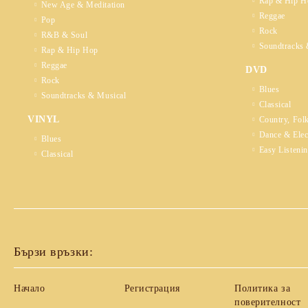
Rap & Hip H
New Age & Meditation
Reggae
Pop
Rock
R&B & Soul
Soundtracks 
Rap & Hip Hop
Reggae
DVD
Rock
Blues
Soundtracks & Musical
Classical
VINYL
Country, Fol
Dance & Elec
Blues
Easy Listeni
Classical
Бързи връзки:
Начало
Регистрация
Политика за
поверителност