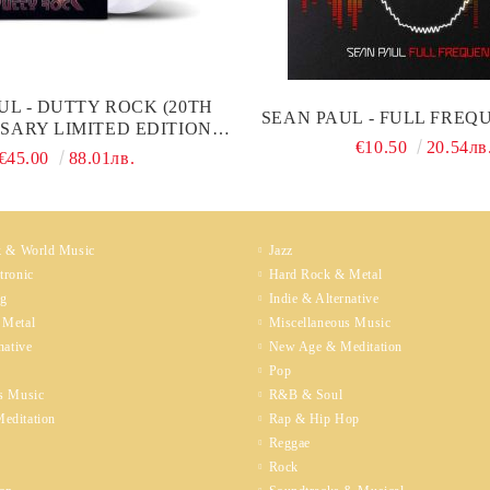
UL - DUTTY ROCK (20TH
SEAN PAUL - FULL FREQ
SARY LIMITED EDITION,
€10.50
20.54лв
EAR) (2 X VINYL)
€45.00
88.01лв.
k & World Music
Jazz
tronic
Hard Rock & Metal
ng
Indie & Alternative
 Metal
Miscellaneous Music
native
New Age & Meditation
Pop
s Music
R&B & Soul
editation
Rap & Hip Hop
Reggae
Rock