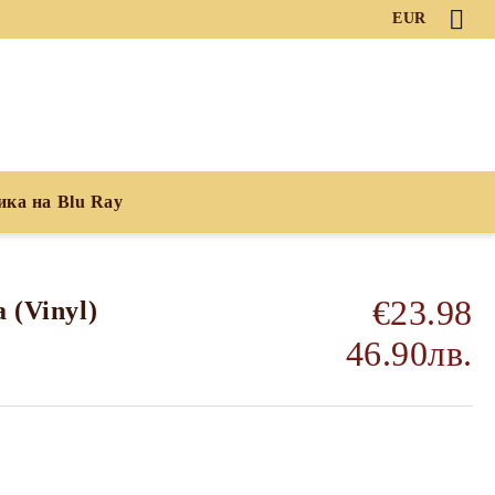
EUR
ика на Blu Ray
€23.98
a (Vinyl)
46.90лв.