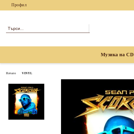
Профил
Музика на CD
Начало
VINYL