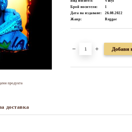
Вид носител:
Vinyl
Брой носители:
1
Дата на издаване:
26.08.2022
Жанр:
Reggae
Добави в желани
цени продукта
за доставка