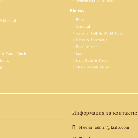
op
Soundtracks & Musical
Blu ray
Blues
& Musical
Classical
Country, Folk & World Music
Dance & Electronic
Easy Listening
k & World Music
Jazz
tronic
Hard Rock & Metal
ng
Miscellaneous Music
Информация за контакти:
Имейл:
admin@ksilo.com