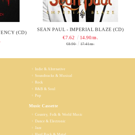
SEAN PAUL - IMPERIAL BLAZE (CD)
UENCY (CD)
€7.62
14.90лв.
.
€8.90
17.41лв.
Indie & Alternative
Soundtracks & Musical
Rock
R&B & Soul
Pop
Music Cassette
Country, Folk & World Music
Dance & Electronic
Jazz
Hard Rock & Metal