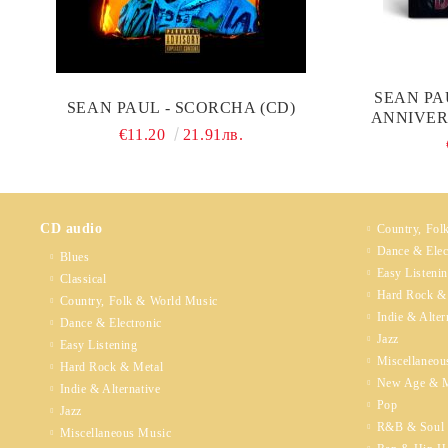
SEAN PA
SEAN PAUL - SCORCHA (CD)
ANNIVER
€11.20
21.91лв.
CL
CD audio
Country, Fol
Dance & Elec
Blues
Easy Listeni
Classical
Hard Rock &
Country, Folk & World Music
Indie & Alter
Dance & Electronic
Jazz
Easy Listening
Miscellaneou
Hard Rock & Metal
New Age & M
Indie & Alternative
Pop
Jazz
R&B & Soul
Miscellaneous Music