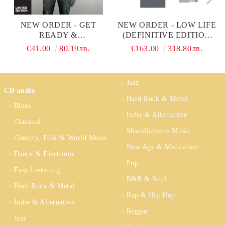
NEW ORDER - GET
NEW ORDER - LOW LIFE
READY &
(DEFINITIVE EDITION
BROTHERHOOD (2 X
BOX SET) (VINYL WITH
€41.00
80.19лв.
€163.00
318.80лв.
VINYL BOX SET)
2CD & 2DVD)
Jazz
CD audio
Hard Rock & Metal
Blues
Indie & Alternative
Classical
Miscellaneous Music
Country, Folk & World Music
New Age & Meditation
Dance & Electronic
Pop
Easy Listening
R&B & Soul
Hard Rock & Metal
Rap & Hip Hop
Indie & Alternative
Reggae
Jazz