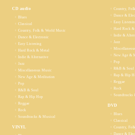
CD audio
Country, Fol
Dance & Elec
Blues
Easy Listeni
Classical
Hard Rock &
Country, Folk & World Music
Indie & Alter
Dance & Electronic
Jazz
Easy Listening
Miscellaneou
Hard Rock & Metal
New Age & M
Indie & Alternative
Pop
Jazz
R&B & Soul
Miscellaneous Music
Rap & Hip H
New Age & Meditation
Reggae
Pop
Rock
R&B & Soul
Soundtracks 
Rap & Hip Hop
Reggae
DVD
Rock
Blues
Soundtracks & Musical
Classical
VINYL
Country, Fol
Dance & Elec