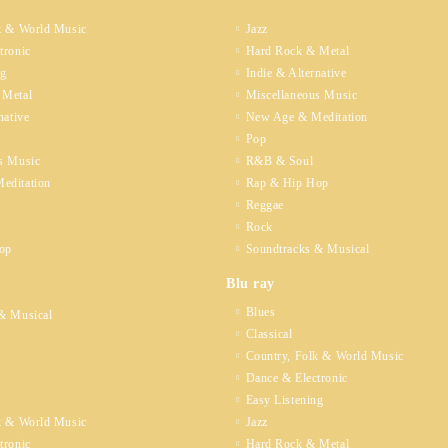
k & World Music
Jazz
tronic
Hard Rock & Metal
ng
Indie & Alternative
 Metal
Miscellaneous Music
native
New Age & Meditation
Pop
s Music
R&B & Soul
editation
Rap & Hip Hop
Reggae
Rock
op
Soundtracks & Musical
Blu ray
Blues
& Musical
Classical
Country, Folk & World Music
Dance & Electronic
Easy Listening
k & World Music
Jazz
tronic
Hard Rock & Metal