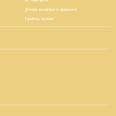
БГ Поп фолк
Детски песнички и приказки
Сръбска музика