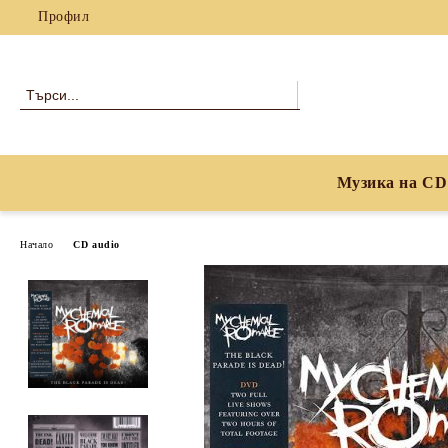
Профил
Музика на CD
Начало
CD audio