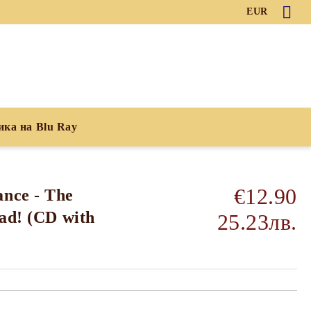
EUR
ика на Blu Ray
€12.90
nce - The
ad! (CD with
25.23лв.