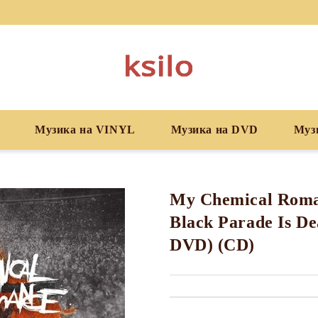
Музика на VINYL
Музика на DVD
Муз
My Chemical Roma
Black Parade Is De
DVD) (CD)
Добави в желани