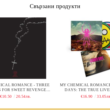
Свързани продукти
ICAL ROMANCE - THREE
MY CHEMICAL ROMANCE
S FOR SWEET REVENGE
DAYS: THE TRUE LIVE
EDITION, SOFTPAK) (CD)
FABULOUS KILLJOYS
€10.50
20.54лв.
€16.90
33.05лв
EDITION, SOFTPAK)