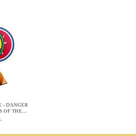
 - DANGER
S OF THE
 (DELUXE
.
 (2CD)