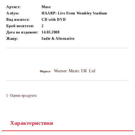
Артист:
Muse
Албум:
HAARP: Live From Wembley Stadium
Вид носител:
CD with DVD
Брой носители:
2
Дата на издаване:
14.03.2008
Жанр:
Indie & Alternative
Добави в желани
Warner Music UK Ltd
Марка:
Оцени продукта
Характеристики