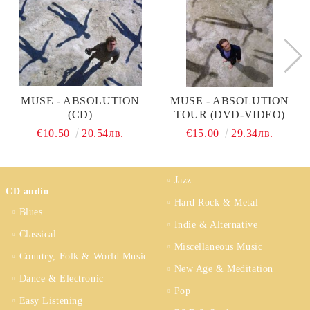
MUSE - ABSOLUTION
MUSE - ABSOLUTION
(CD)
TOUR (DVD-VIDEO)
€10.50
20.54лв.
€15.00
29.34лв.
Jazz
CD audio
Hard Rock & Metal
Blues
Indie & Alternative
Classical
Miscellaneous Music
Country, Folk & World Music
New Age & Meditation
Dance & Electronic
Pop
Easy Listening