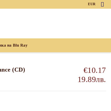
EUR
ика на Blu Ray
€10.17
ance (CD)
19.89лв.