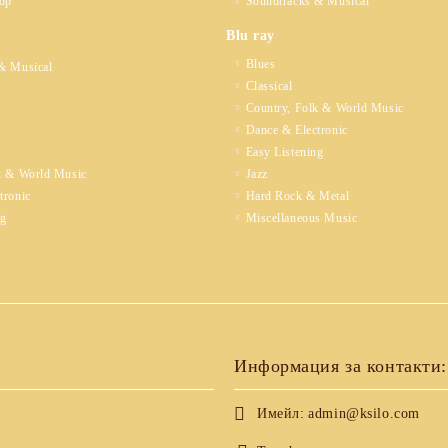
op
Soundtracks & Musical
Blu ray
Blues
& Musical
Classical
Country, Folk & World Music
Dance & Electronic
Easy Listening
k & World Music
Jazz
tronic
Hard Rock & Metal
ng
Miscellaneous Music
Информация за контакти:
Имейл:
admin@ksilo.com