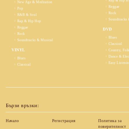
Rap & Hip H
New Age & Meditation
Reggae
Pop
Rock
R&B & Soul
Soundtracks 
Rap & Hip Hop
Reggae
DVD
Rock
Blues
Soundtracks & Musical
Classical
VINYL
Country, Fol
Dance & Elec
Blues
Easy Listeni
Classical
Бързи връзки:
Начало
Регистрация
Политика за
поверителност