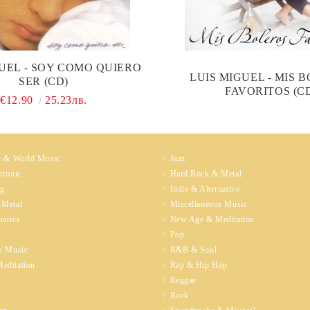
UEL - SOY COMO QUIERO
LUIS MIGUEL - MIS 
SER (CD)
FAVORITOS (C
€12.90
25.23лв.
k & World Music
Jazz
tronic
Hard Rock & Metal
ng
Indie & Alternative
 Metal
Miscellaneous Music
native
New Age & Meditation
Pop
s Music
R&B & Soul
editation
Rap & Hip Hop
Reggae
Rock