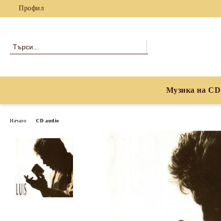
Профил
Музика на CD
Начало
CD audio