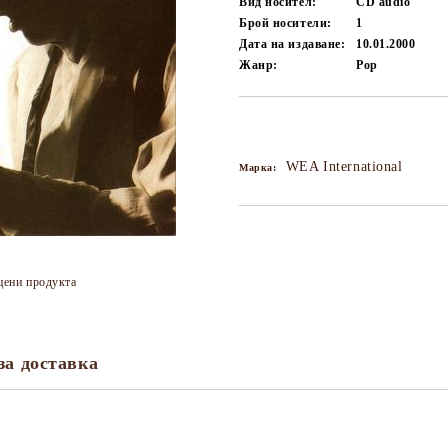
Вид носител:
CD audio
Брой носители:
1
Дата на издаване:
10.01.2000
Жанр:
Pop
Добави в желани
WEA International
Марка:
цени продукта
за доставка