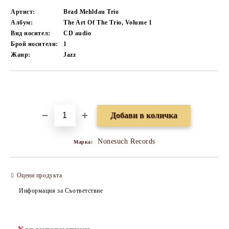
Артист:
Brad Mehldau Trio
Албум:
The Art Of The Trio, Volume 1
Вид носител:
CD audio
Брой носители:
1
Жанр:
Jazz
Добави в желани
Nonesuch Records
Марка:
Оцени продукта
Информация за Съответствие