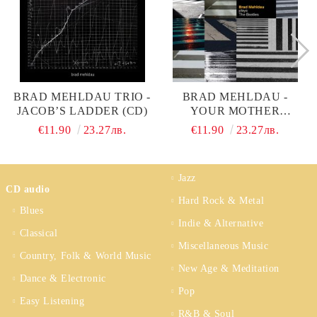
BRAD MEHLDAU TRIO -
BRAD MEHLDAU -
JACOB’S LADDER (CD)
YOUR MOTHER
SHOULD KNOW: BRAD
€11.90
23.27лв.
€11.90
23.27лв.
MEHLDAU PLAYS THE
BEATLES (CD)
Jazz
CD audio
Hard Rock & Metal
Blues
Indie & Alternative
Classical
Miscellaneous Music
Country, Folk & World Music
New Age & Meditation
Dance & Electronic
Pop
Easy Listening
R&B & Soul