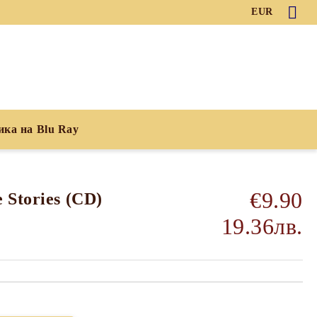
EUR
ика на Blu Ray
€9.90
 Stories (CD)
19.36лв.