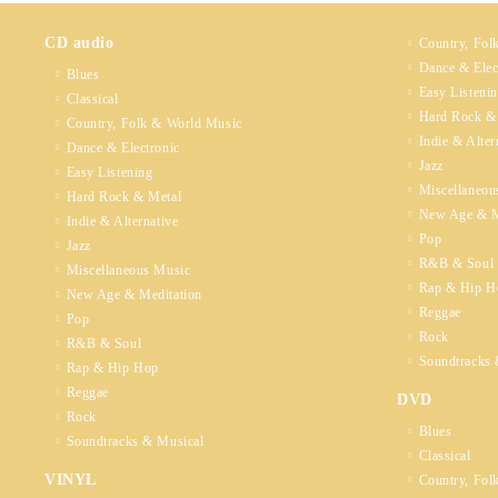
CD audio
Country, Fol
Dance & Elec
Blues
Easy Listeni
Classical
Hard Rock &
Country, Folk & World Music
Indie & Alter
Dance & Electronic
Jazz
Easy Listening
Miscellaneou
Hard Rock & Metal
New Age & M
Indie & Alternative
Pop
Jazz
R&B & Soul
Miscellaneous Music
Rap & Hip H
New Age & Meditation
Reggae
Pop
Rock
R&B & Soul
Soundtracks 
Rap & Hip Hop
Reggae
DVD
Rock
Blues
Soundtracks & Musical
Classical
VINYL
Country, Fol