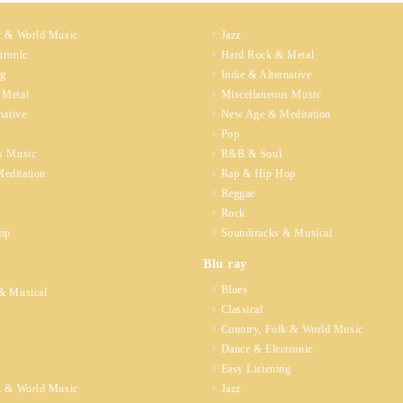
k & World Music
Jazz
tronic
Hard Rock & Metal
ng
Indie & Alternative
 Metal
Miscellaneous Music
native
New Age & Meditation
Pop
s Music
R&B & Soul
editation
Rap & Hip Hop
Reggae
Rock
op
Soundtracks & Musical
Blu ray
Blues
& Musical
Classical
Country, Folk & World Music
Dance & Electronic
Easy Listening
k & World Music
Jazz