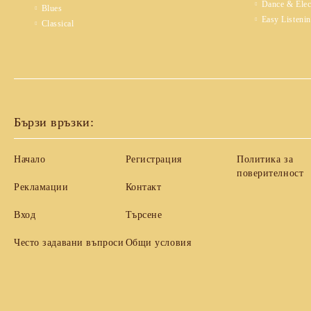
Dance & Elec
Blues
Easy Listeni
Classical
Бързи връзки:
Начало
Регистрация
Политика за
поверителност
Рекламации
Контакт
Вход
Търсене
Често задавани въпроси
Общи условия