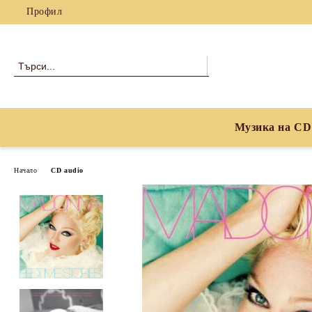
Профил
Музика на CD
Начало
CD audio