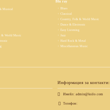
Blu ray
Blues
& Musical
Classical
Country, Folk & World Music
Dance & Electronic
Easy Listening
k & World Music
Jazz
tronic
Hard Rock & Metal
ng
Miscellaneous Music
Информация за контакти:
Имейл:
admin@ksilo.com
Телефон: