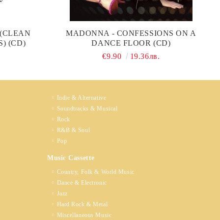
 (CLEAN
MADONNA - CONFESSIONS ON A
) (CD)
DANCE FLOOR (CD)
€9.90
19.36лв.
Indie & Alternative
Soundtracks & Musical
Rock
R&B & Soul
Pop
Music Cassette
Country, Folk & World Music
Dance & Electronic
Jazz
Hard Rock & Metal
Miscellaneous Music