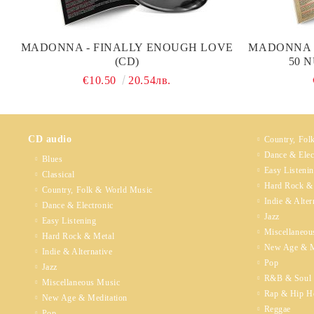
MADONNA - FINALLY ENOUGH LOVE
MADONNA -
(CD)
50 
€10.50
20.54лв.
CD audio
Country, Fol
Dance & Elec
Blues
Easy Listeni
Classical
Hard Rock &
Country, Folk & World Music
Indie & Alter
Dance & Electronic
Jazz
Easy Listening
Miscellaneou
Hard Rock & Metal
New Age & M
Indie & Alternative
Pop
Jazz
R&B & Soul
Miscellaneous Music
Rap & Hip H
New Age & Meditation
Reggae
Pop