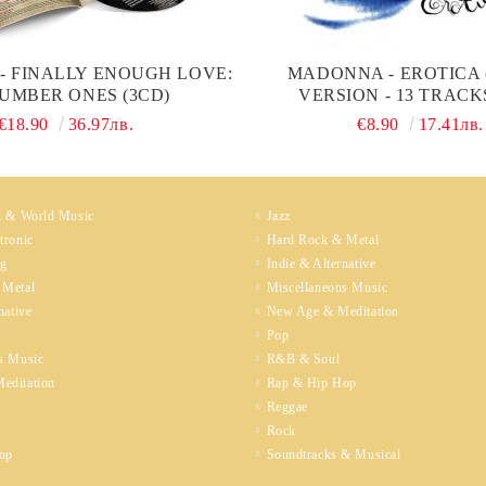
 FINALLY ENOUGH LOVE:
MADONNA - EROTICA
NUMBER ONES (3CD)
VERSION - 13 TRACKS
€18.90
36.97лв.
€8.90
17.41лв.
k & World Music
Jazz
tronic
Hard Rock & Metal
ng
Indie & Alternative
 Metal
Miscellaneous Music
native
New Age & Meditation
Pop
s Music
R&B & Soul
editation
Rap & Hip Hop
Reggae
Rock
op
Soundtracks & Musical