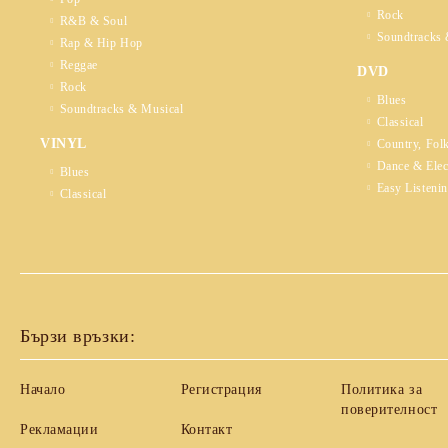
Rock
R&B & Soul
Soundtracks 
Rap & Hip Hop
Reggae
DVD
Rock
Blues
Soundtracks & Musical
Classical
VINYL
Country, Fol
Dance & Elec
Blues
Easy Listeni
Classical
Бързи връзки:
Начало
Регистрация
Политика за
поверителност
Рекламации
Контакт