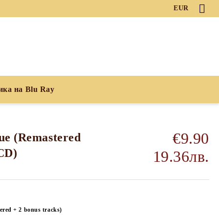
EUR
ика на Blu Ray
€9.90
ue (Remastered
(CD)
19.36лв.
ered + 2 bonus tracks)