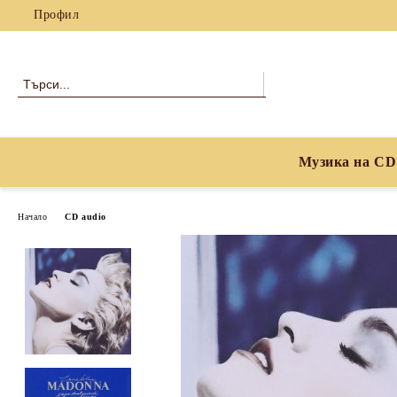
Профил
Музика на CD
Начало
CD audio