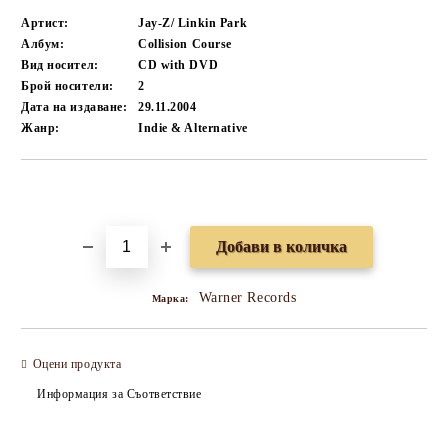
Артист:
Jay-Z/ Linkin Park
Албум:
Collision Course
Вид носител:
CD with DVD
Брой носители:
2
Дата на издаване:
29.11.2004
Жанр:
Indie & Alternative
Добави в желани
Warner Records
Марка:
Оцени продукта
Информация за Съответствие