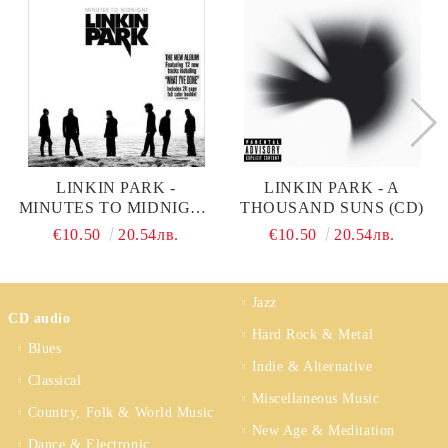
LINKIN PARK -
LINKIN PARK - A
MINUTES TO MIDNIGHT
THOUSAND SUNS (CD)
(CD)
€10.50
20.54лв.
€10.50
20.54лв.
Jazz
CD audio
Hard Rock & Metal
Blues
Indie & Alternative
Classical
Miscellaneous Music
Country, Folk & World Music
New Age & Meditation
Dance & Electronic