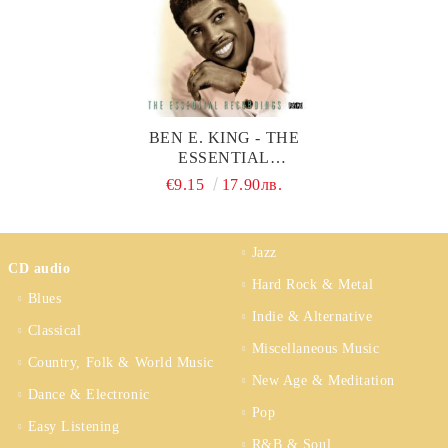
BEN E. KING - THE
ESSENTIAL
RECORDINGS (2CD)
€9.15
17.90лв.
Jazz
CD audio
Hard Rock & Metal
Blues
Indie & Alternative
Classical
Miscellaneous Music
Country, Folk & World Music
New Age & Meditation
Dance & Electronic
Pop
Easy Listening
R&B & Soul