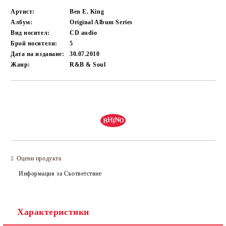
Артист:
Ben E. King
Албум:
Original Album Series
Вид носител:
CD audio
Брой носители:
5
Дата на издаване:
30.07.2010
Жанр:
R&B & Soul
Добави в желани
Оцени продукта
Информация за Съответствие
Характеристики