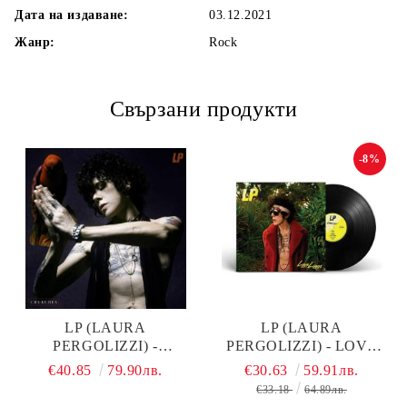
Дата на издаване:
03.12.2021
Жанр:
Rock
Свързани продукти
-8%
LP (LAURA
LP (LAURA
PERGOLIZZI) -
PERGOLIZZI) - LOVE
CHURCHES (LIMITED
LINES (VINYL)
€40.85
79.90лв.
€30.63
59.91лв.
EDITION) (2 X VINYL)
€33.18
64.89лв.