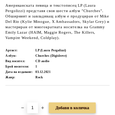
Американската певица и текстописец LP (Laura
Pergolizzi) представя своя шести албум "Churches".
Обширният и завладяващ албум е продуциран от Mike
Del Rio (Kylie Minogue, X Ambassadors, Skylar Grey) и
мастериран от многократната носителка на Grammy
Emily Lazar (HAIM, Maggie Rogers, The Killers,
Vampire Weekend, Coldplay).
Артист:
LP (Laura Pergolizzi)
Албум:
Churches (Digisleeve)
Вид носител:
CD audio
Брой носители:
1
Дата на издаване:
03.12.2021
Жанр:
Rock
Добави в желани