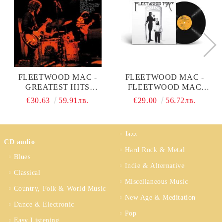
FLEETWOOD MAC -
FLEETWOOD MAC -
GREATEST HITS
FLEETWOOD MAC
(VINYL)
(VINYL)
€30.63
59.91лв.
€29.00
56.72лв.
Jazz
CD audio
Hard Rock & Metal
Blues
Indie & Alternative
Classical
Miscellaneous Music
Country, Folk & World Music
New Age & Meditation
Dance & Electronic
Pop
Easy Listening