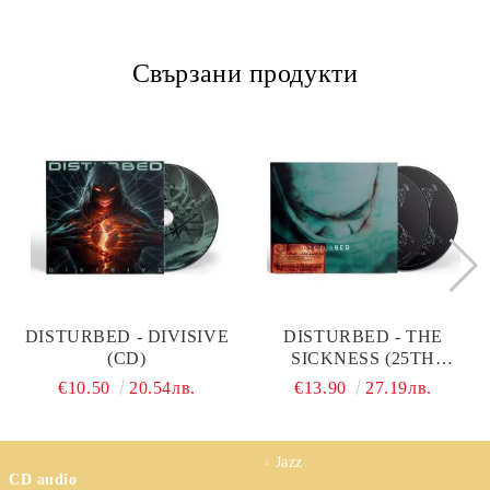
Свързани продукти
DISTURBED - DIVISIVE
DISTURBED - THE
(CD)
SICKNESS (25TH
ANNIVERSARY
€10.50
20.54лв.
€13.90
27.19лв.
EDITION, SOFTPAK)
(2CD)
Jazz
CD audio