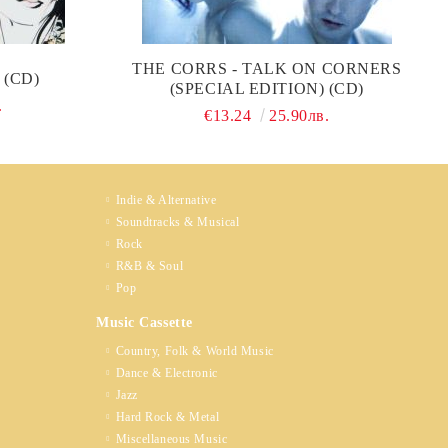
THE CORRS - TALK ON CORNERS
 (CD)
(SPECIAL EDITION) (CD)
.
€13.24
25.90лв.
Indie & Alternative
Soundtracks & Musical
Rock
R&B & Soul
Pop
Music Cassette
Country, Folk & World Music
Dance & Electronic
Jazz
Hard Rock & Metal
Miscellaneous Music