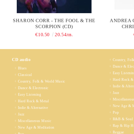
SHARON CORR - THE FOOL & THE
ANDREA C
SCORPION (CD)
CHRI
€10.50
20.54лв.
CD audio
Country, Fol
Dance & Elec
Blues
Easy Listeni
Classical
Hard Rock &
Country, Folk & World Music
Indie & Alter
Dance & Electronic
Jazz
Easy Listening
Miscellaneou
Hard Rock & Metal
New Age & M
Indie & Alternative
Pop
Jazz
R&B & Soul
Miscellaneous Music
Rap & Hip H
New Age & Meditation
Reggae