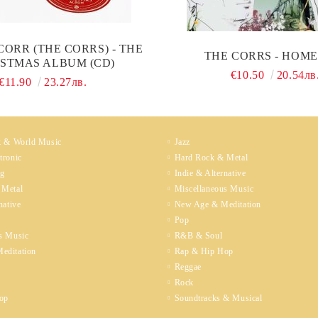
ORR (THE CORRS) - THE
THE CORRS - HOME
STMAS ALBUM (CD)
€10.50
20.54лв
€11.90
23.27лв.
k & World Music
Jazz
tronic
Hard Rock & Metal
ng
Indie & Alternative
 Metal
Miscellaneous Music
native
New Age & Meditation
Pop
s Music
R&B & Soul
editation
Rap & Hip Hop
Reggae
Rock
op
Soundtracks & Musical