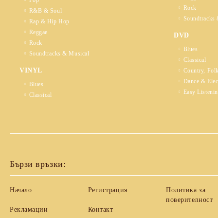
Pop
Rock
R&B & Soul
Soundtracks 
Rap & Hip Hop
Reggae
DVD
Rock
Blues
Soundtracks & Musical
Classical
VINYL
Country, Fol
Dance & Elec
Blues
Easy Listeni
Classical
Бързи връзки:
Начало
Регистрация
Политика за
поверителност
Рекламации
Контакт