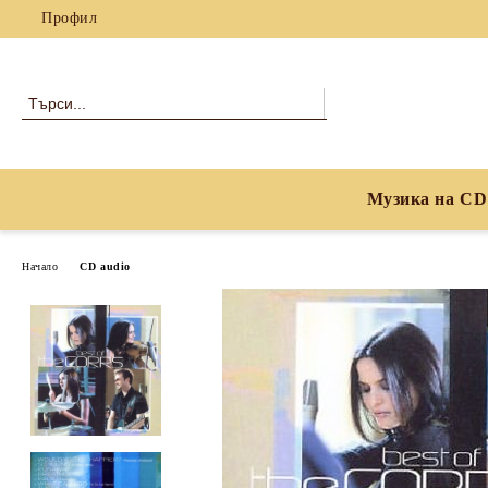
Профил
Музика на CD
Начало
CD audio