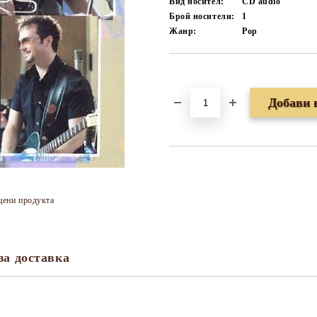
Вид носител:
CD audio
Брой носители:
1
Жанр:
Pop
Добави в желани
цени продукта
за доставка