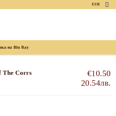
EUR
ика на Blu Ray
€10.50
f The Corrs
20.54лв.