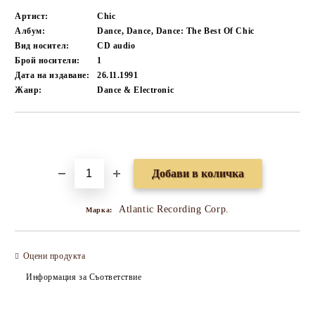
Артист:
Chic
Албум:
Dance, Dance, Dance: The Best Of Chic
Вид носител:
CD audio
Брой носители:
1
Дата на издаване:
26.11.1991
Жанр:
Dance & Electronic
Добави в желани
Atlantic Recording Corp.
Марка:
Оцени продукта
Информация за Съответствие