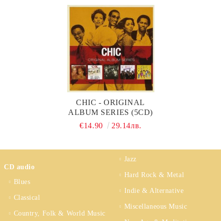
CHIC - ORIGINAL
ALBUM SERIES (5CD)
€14.90
29.14лв.
Jazz
CD audio
Hard Rock & Metal
Blues
Indie & Alternative
Classical
Miscellaneous Music
Country, Folk & World Music