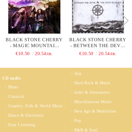
BLACK STONE CHERRY
BLACK STONE CHERRY
- MAGIC MOUNTAIN
- BETWEEN THE DEVIL
(CD)
& THE DEEP BLUE SEA
€10.50
20.54лв.
€10.50
20.54лв.
(CD)
Jazz
CD audio
Hard Rock & Metal
Blues
Indie & Alternative
Classical
Miscellaneous Music
Country, Folk & World Music
New Age & Meditation
Dance & Electronic
Pop
Easy Listening
R&B & Soul