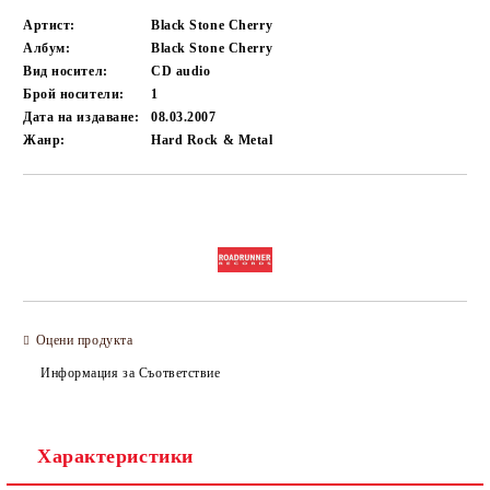
Артист:
Black Stone Cherry
Албум:
Black Stone Cherry
Вид носител:
CD audio
Брой носители:
1
Дата на издаване:
08.03.2007
Жанр:
Hard Rock & Metal
Добави в желани
Оцени продукта
Информация за Съответствие
Характеристики